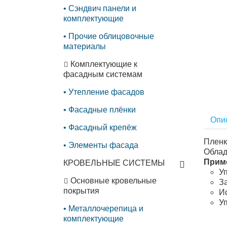
Сэндвич панели и
комплектующие
Прочие облицовочные
материалы
Комплектующие к
фасадным системам
Утепление фасадов
Фасадные плёнки
Опи
Фасадный крепёж
Пленк
Элементы фасада
Облад
Прим
КРОВЕЛЬНЫЕ СИСТЕМЫ
У
Основные кровельные
З
покрытия
И
У
Металлочерепица и
комплектующие