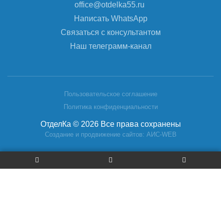
office@otdelka55.ru
Написать WhatsApp
Связаться с консультантом
Наш телеграмм-канал
Пользовательское соглашение
Политика конфиденциальности
ОтделКа © 2026 Все права сохранены
Создание и продвижение сайтов: АИС-WEB