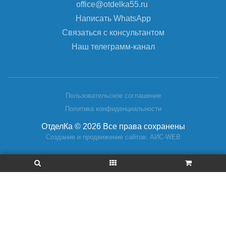
office@otdelka55.ru
Написать WhatsApp
Связаться с консультантом
Наш телеграмм-канал
Пользовательское соглашение
Политика конфиденциальности
ОтделКа © 2026 Все права сохранены
Создание и продвижение сайтов: АИС-WEB