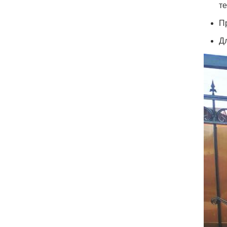
т
П
Д