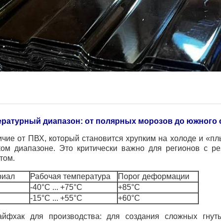
ратурный диапазон: от полярных морозов до южного 
ичие от ПВХ, который становится хрупким на холоде и «п
ом диапазоне. Это критически важно для регионов с р
том.
риал
Рабочая температура
Порог деформации
-40°C ... +75°C
+85°C
-15°C ... +55°C
+60°C
айфхак для производства: для создания сложных гнут