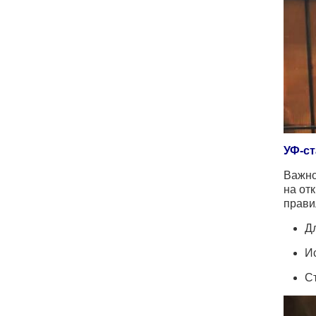
УФ-ст
Важно
на от
прави
Д
И
С