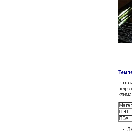
Темпе
В отл
широк
клима
Мате
ПЭТ
ПВХ
Л