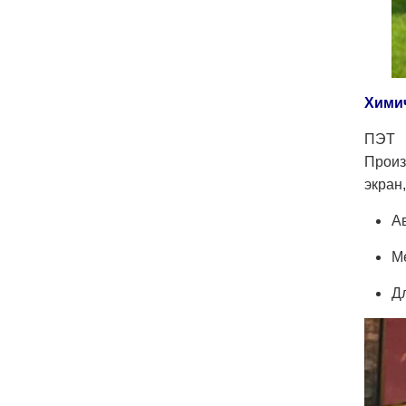
Химич
ПЭТ 
Произ
экран
А
М
Д