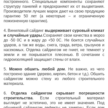
построенного. Специальные компоненты сохраняют
структуру панелей и предохраняют их от выцветания.
Производители лучших марок дают на свою продукцию
гарантию 50 лет (а некоторые – и ограниченную
пожизненную гарантию).
4. Виниловый сайдинг
выдерживает суровый климат
и случайные удары
.Сохраняет свои качества в мороз
до -50 0С и в жару до +50 0С. Не боится случайных
ударов, а так же воды, снега, града, ветра, грызунов и
насекомых. Отделка сайдингом не гниет, не темнеет у
земли и не покрывается плесенью. В сочетании с
гидроизоляцией защищает стены от влаги.
5.
Можно обшить любой дом
. Не важно, из чего
построено здание (дерево, кирпич, бетон и т.д.). Обшить
сайдингом можно стену из любого строительного
материала.
6.
Отделка сайдингом скрывает погрешности
строительства
. Если строительный материал
выглядит не эстетично, это не имеет значения. Под
обшивкой сайдингом дефекты не заметны. Если дом